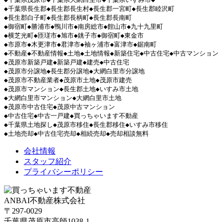
◆千葉県長生郡◆長生郡長生村◆長生郡一宮町◆長生郡睦沢町

◆長生郡白子町◆長生郡長柄町◆長生郡長南町

◆御宿町◆勝浦市◆鴨川市◆南房総市◆館山市◆九十九里町

◆横芝光町◆匝瑳市◆旭市◆銚子市◆御宿町◆東金市

◆市原市◆木更津市◆君津市◆袖ヶ浦市◆富津市◆鋸南町

◆不動産◆不動産情報◆土地◆土地情報◆新築住宅◆中古住宅◆中古マンション

◆茂原市新築戸建◆新築戸建◆建売◆中古住宅

◆茂原市分譲地◆長生郡分譲地◆大網白里市分譲地

◆茂原市不動産業者◆茂原市土地◆茂原市建売

◆茂原市マンション◆長生郡土地◆いすみ市土地

◆大網白里市マンション◆大網白里市土地

◆茂原市中古住宅◆茂原中古マンション

◆中古住宅◆中古一戸建◆買っちゃいます不動産

◆千葉県土地探し◆茂原市移住◆長生郡移住◆いすみ市移住

◆土地売却◆中古住宅売却◆相続売却◆売却相談無料
会社情報
スタッフ紹介
プライバシーポリシー
ANBAI不動産株式会社
〒297-0029
千葉県茂原市高師1038-1