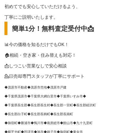
初めてでも安心していただけるよう、
丁寧にご説明いたします。
簡単1分！無料査定受付中📩
📊今の価格を知るだけでもOK！
🏠相続・空き家・住み替えも対応！
📩しつこい営業なしで安心相談
💁🏻売却専門スタッフが丁寧にサポート
◆茂原市不動産◆茂原市売地◆茂原市戸建
◆千葉県茂原市◆千葉県大網白里市◆千葉県いすみ市◆
◆千葉県長生郡◆長生郡長生村◆長生郡一宮町◆長生郡睦沢町
◆長生郡白子町◆長生郡長柄町◆長生郡長南町
◆御宿町◆勝浦市◆鴨川市◆南房総市◆館山市◆九十九里町
◆横芝光町◆匝瑳市◆旭市◆銚子市◆御宿町◆東金市