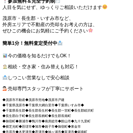
参加無料＆完全予約制
人目を気にせず、ゆっくりご相談いただけます
茂原市・長生郡・いすみ市など、
外房エリアで不動産の売却をお考えの方は、
ぜひこの機会にお気軽にご予約ください
簡単1分！無料査定受付中
今の価格を知るだけでもOK！
相続・空き家・住み替えも対応！
しつこい営業なしで安心相談
売却専門スタッフが丁寧にサポート
◆茂原市不動産◆茂原市売地◆茂原市戸建
◆千葉県茂原市◆千葉県大網白里市◆千葉県いすみ市◆
◆千葉県長生郡◆長生郡長生村◆長生郡一宮町◆長生郡睦沢町
◆長生郡白子町◆長生郡長柄町◆長生郡長南町
◆御宿町◆勝浦市◆鴨川市◆南房総市◆館山市◆九十九里町
◆横芝光町◆匝瑳市◆旭市◆銚子市◆御宿町◆東金市
◆市原市◆木更津市◆君津市◆袖ヶ浦市◆富津市◆鋸南町